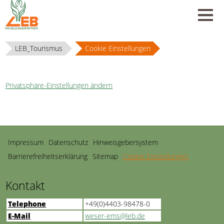
LEB_Tourismus
Cookie Einstellungen
Privatsphäre-Einstellungen ändern
Navigation
Impressum
Datenschutz
Hinweisgebersystem
überspringen
Barrierefreiheitserklärung
Sitemap
Cookie Einstellungen
Kontakt
Telephone
+49(0)4403-98478-0
E-Mail
weser-ems@leb.de